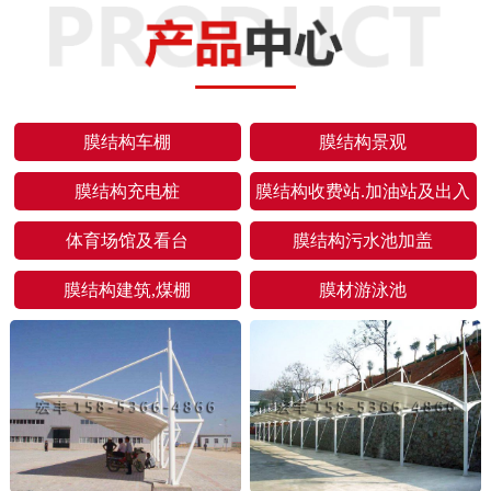
膜结构车棚
膜结构景观
膜结构充电桩
膜结构收费站.加油站及出入
口
体育场馆及看台
膜结构污水池加盖
膜结构建筑,煤棚
膜材游泳池