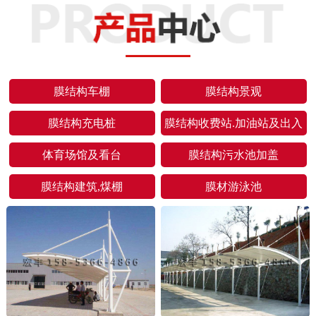
膜结构车棚
膜结构景观
膜结构充电桩
膜结构收费站.加油站及出入
口
体育场馆及看台
膜结构污水池加盖
膜结构建筑,煤棚
膜材游泳池