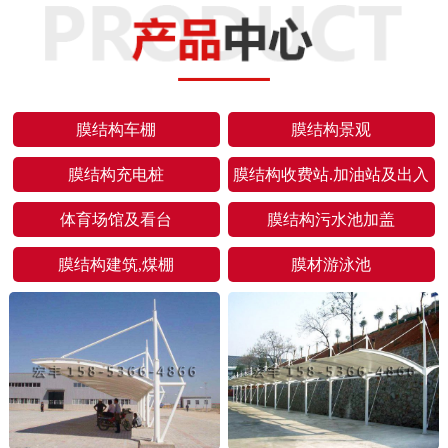
膜结构车棚
膜结构景观
膜结构充电桩
膜结构收费站.加油站及出入
口
体育场馆及看台
膜结构污水池加盖
膜结构建筑,煤棚
膜材游泳池